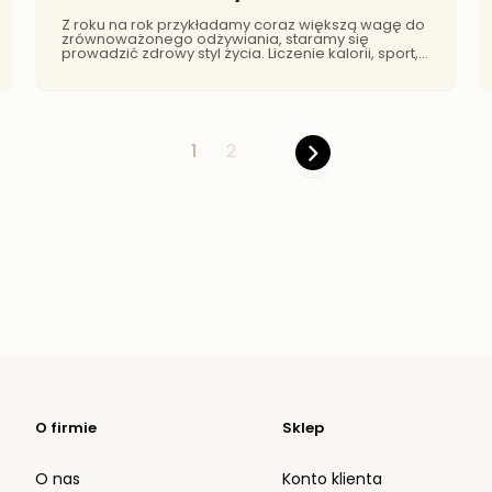
Z roku na rok przykładamy coraz większą wagę do
zrównoważonego odżywiania, staramy się
prowadzić zdrowy styl życia. Liczenie kalorii, sport,
zdrowy sen – każdy wie, jak ważne są dla
zachowania dobrego samopoczucia. Sprawianie
sobie przyjemności jest również niezwykle istotnie
– jeśli chodzi o przyjemności kulinarne – róbmy to
z głową.
Strona
Aktualnie czytasz stronę
Strona
Strona
Następne
1
2
O firmie
Sklep
O nas
Konto klienta