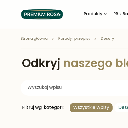
Produkty
PR x B
Strona główna
Porady i przepisy
Desery
Odkryj
naszego bl
Filtruj wg. kategorii:
Wszystkie wpisy
Des