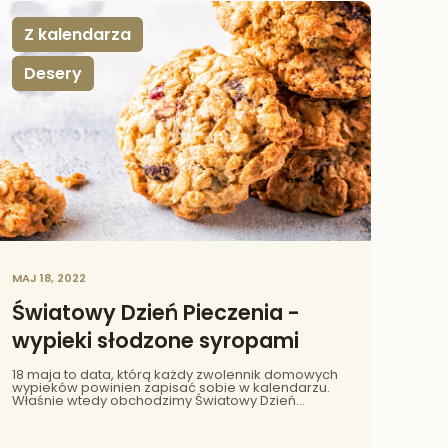
Z kalendarza
Desery
,
MAJ 18, 2022
Światowy Dzień Pieczenia -
wypieki słodzone syropami
18 maja to data, którą każdy zwolennik domowych
wypieków powinien zapisać sobie w kalendarzu.
Właśnie wtedy obchodzimy Światowy Dzień
Pieczenia, dlatego warto świętować
przygotowując pyszne ciasta lub ciasteczka.
Przygotowaliśmy kilka pomysłów na wypieki