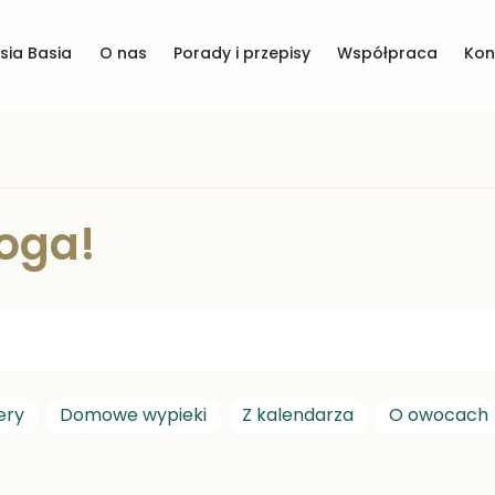
asia Basia
O nas
Porady i przepisy
Współpraca
Kon
oga!
ery
Domowe wypieki
Z kalendarza
O owocach