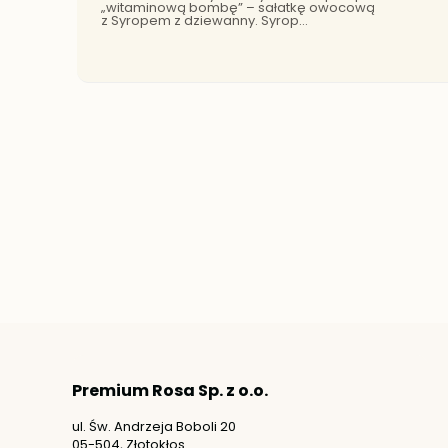
„witaminową bombę” – sałatkę owocową
z Syropem z dziewanny. Syrop
z kwiatów dziewanny to jeden z doskonałych
suplementów diety jakie mamy w naszej ofercie.
Premium Rosa Sp. z o.o.
ul. Św. Andrzeja Boboli 20
05-504, Złotokłos