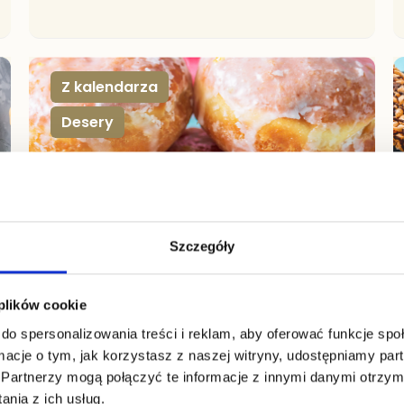
Z kalendarza
Desery
Szczegóły
,
 plików cookie
LUTY 17, 2022
do spersonalizowania treści i reklam, aby oferować funkcje sp
Tradycyjny Tłusty Czwartek
ormacje o tym, jak korzystasz z naszej witryny, udostępniamy p
Tłusty czwartek to niewątpliwie święto pączka. Jest
Partnerzy mogą połączyć te informacje z innymi danymi otrzym
to święto ruchome, obchodzone w ostatni
czwartek przed Środą Popielcową, jest ostatnim
nia z ich usług.