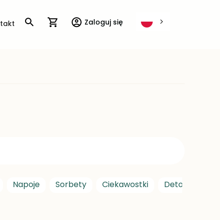
Mój koszyk
Zaloguj się
takt
Napoje
Sorbety
Ciekawostki
Detoks
Ins