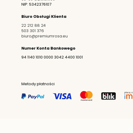
NIP: 5342376107
Biuro Obsługi Klienta
22 212 88 24
503 301 376
biuro@premiumrosa.eu
Numer Konta Bankowego
94 1140 1010 0000 3042 4400 1001
Made with ♥ by
hotchili.pl
© 2020-2025 Premium Rosa Sp z 