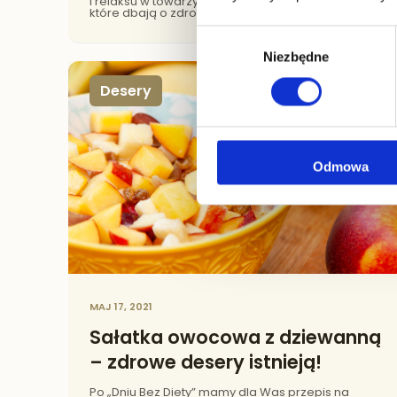
i relaksu w towarzystwie najbliższych. Dla osób,
które dbają o zdrowe odżywianie, święta mogą
jednak okazać się trudnym czasem.
Wybór
Przygotowaliśmy kilka praktycznych wskazówek,
dzięki którym będziesz cieszyć się pysznymi,
Niezbędne
zgody
wielkanocnymi potrawami bez wyrzutów sumienia
i problemów trawiennych.
Desery
Odmowa
MAJ 17, 2021
Sałatka owocowa z dziewanną
– zdrowe desery istnieją!
Po „Dniu Bez Diety” mamy dla Was przepis na