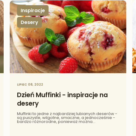
Inspiracje
Desery
,
LIPIEC 08, 2022
Dzień Muffinki - inspiracje na
desery
Muffinki to jedne z najbardziej lubianych deserów -
są puszyste, wilgotne, smaczne, a jednocześnie -
bardzo różnorodne, ponieważ można
przygotowywać je z wieloma dodatkami.
Ogłaszamy więc Dzień Muffinki i dzielimy się
naszymi pomysłami na pyszne desery.