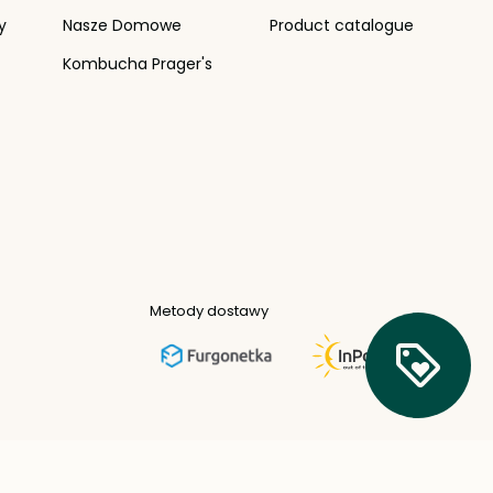
y
Nasze Domowe
Product catalogue
Kombucha Prager's
Bądź
na
bież
z pr