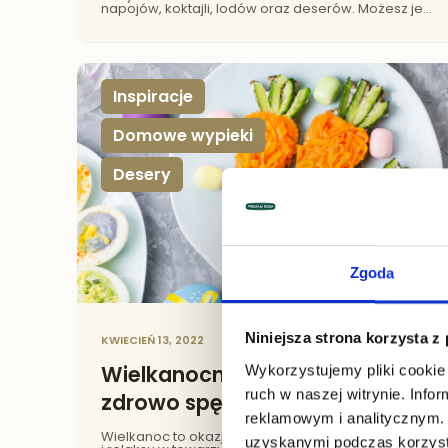
napojów, koktajli, lodów oraz deserów. Możesz je
także dodawać do ciast, kawy, herbaty, a nawet
potraw mięsnych. Dziś skupimy się na słodkiej
części menu. Poznaj nasze przepisy na smaczne
i zdrowe desery z syropami owocowymi.
Inspiracje
Domowe wypieki
Desery
Zgoda
,
,
Niniejsza strona korzysta z
KWIECIEŃ 13, 2022
Wykorzystujemy pliki cookie 
Wielkanocne wypieki - jak
ruch w naszej witrynie. Inf
zdrowo spędzić święta
reklamowym i analitycznym. 
Wielkanoc to okazja do spotkania z rodziną
uzyskanymi podczas korzysta