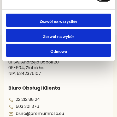
być poważniejsze choroby, jak grypa czy obecnie
zakażenie COVID-19. Organizm posiada swój własny
system obrony — układ immunologiczny, który
odpiera ataki ze strony patogenów. Jednak system
odpornościowy jest mniej sprawny zimą, a to wiąże
się z mniejszą zdolnością walki o nasze zdrowie. W
Zezwól na wszystkie
tym okresie właśnie powinniśmy pamiętać o
wzmocnieniu układu odpornościowego. Na szczęście
nie jest to takie trudne i możemy to zrobić za pomocą
naturalnych składników.
Zezwól na wybór
Premium Rosa Sp. z o.o.
Odmowa
ul. Św. Andrzeja Boboli 20
05-504, Złotokłos
NIP: 5342376107
Biuro Obsługi Klienta
22 212 88 24
503 301 376
biuro@premiumrosa.eu