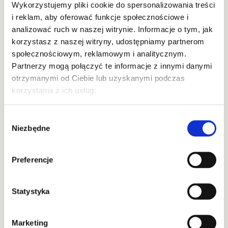
jednak wartościowym źródłem
Wykorzystujemy pliki cookie do spersonalizowania treści
składników odżywczych. Warto więc dowiedzieć się,
na co zwrócić uwagę podczas kompletowania
i reklam, aby oferować funkcje społecznościowe i
domowej apteczki ziołowej.
Odporność
analizować ruch w naszej witrynie. Informacje o tym, jak
korzystasz z naszej witryny, udostępniamy partnerom
społecznościowym, reklamowym i analitycznym.
Partnerzy mogą połączyć te informacje z innymi danymi
otrzymanymi od Ciebie lub uzyskanymi podczas
korzystania z ich usług.
Wybór
Niezbędne
zgody
STYCZEŃ 13, 2022
Preferencje
Zimowe hity na odporność
Okres zimowy nierozłącznie wiąże się
Statystyka
z przeziębieniami i grypą. Obecnie w czasie pandemii
martwimy się o zdrowie nasze i naszych bliskich
jeszcze bardziej. Niestety, wirusy w chłodniejsze
miesiące łatwiej atakują nasz organizm. Na szczęście
najczęściej jest to niegroźne przeziębienie, jednak
Marketing
czasami wynikiem ataku wirusów czy bakterii mogą