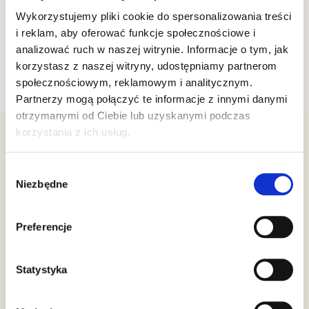
pomysłów na wypieki słodzone syropami, które są nie
tylko słodkie, ale też nadadzą naszym wypiekom
Wykorzystujemy pliki cookie do spersonalizowania treści
niepowtarzalny smak.
i reklam, aby oferować funkcje społecznościowe i
analizować ruch w naszej witrynie. Informacje o tym, jak
korzystasz z naszej witryny, udostępniamy partnerom
społecznościowym, reklamowym i analitycznym.
Partnerzy mogą połączyć te informacje z innymi danymi
otrzymanymi od Ciebie lub uzyskanymi podczas
korzystania z ich usług.
Premium Rosa Sp. z o.o.
Wybór
Niezbędne
ul. Św. Andrzeja Boboli 20
zgody
05-504, Złotokłos
NIP: 5342376107
Preferencje
Biuro Obsługi Klienta
Statystyka
22 212 88 24
503 301 376