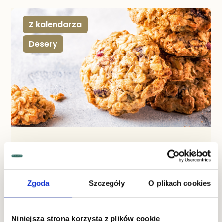
Z kalendarza
Desery
,
MAJ 18, 2022
Światowy Dzień Pieczenia -
wypieki słodzone syropami
Zgoda
Szczegóły
O plikach cookies
18 maja to data, którą każdy zwolennik domowych
wypieków powinien zapisać sobie w kalendarzu.
Właśnie wtedy obchodzimy Światowy Dzień Pieczenia,
dlatego warto świętować przygotowując pyszne
Niniejsza strona korzysta z plików cookie
ciasta lub ciasteczka. Przygotowaliśmy kilka