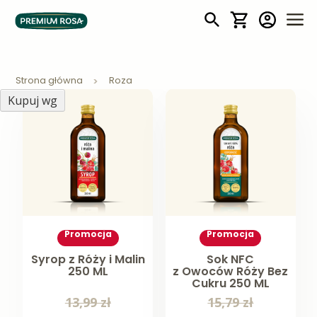
Mój koszyk
Roza
Strona główna
Roza
Kupuj wg
Promocja
Promocja
Syrop z Róży i Malin
Sok NFC
250 ML
z Owoców Róży Bez
Cukru 250 ML
13,99 zł
15,79 zł