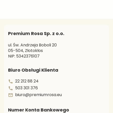
pożywne. Sprawdź oryginalne receptury i rozsmakuj
się w wyjątkowych koktajlach.
Premium Rosa Sp. z o.o.
ul. Św. Andrzeja Boboli 20
05-504, Złotokłos
NIP: 5342376107
Biuro Obsługi Klienta
22 212 88 24
503 301 376
biuro@premiumrosa.eu
Numer Konta Bankowego