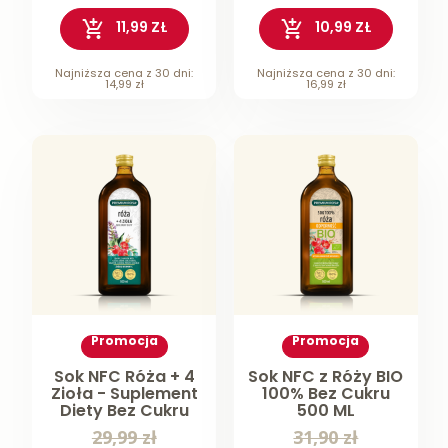
11,99 ZŁ
10,99 ZŁ
Najniższa cena z 30 dni:
Najniższa cena z 30 dni:
14,99 zł
16,99 zł
Promocja
Promocja
Sok NFC Róża + 4
Sok NFC z Róży BIO
Zioła - Suplement
100% Bez Cukru
Diety Bez Cukru
500 ML
500 ML
29,99 zł
31,90 zł