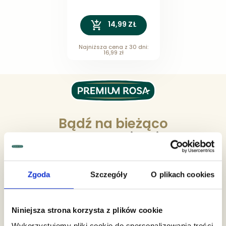
14,99 ZŁ
Najniższa cena z 30 dni:
16,99 zł
Bądź na bieżąco
z promocjami
Zapisz się do newslettera i
odbierz 10% rabatu
na
Zgoda
Szczegóły
O plikach cookies
pierwszy zakup w naszym sklepie!
Niniejsza strona korzysta z plików cookie
Wykorzystujemy pliki cookie do spersonalizowania treści