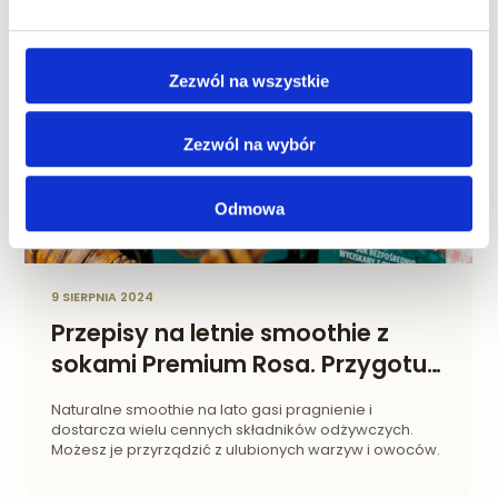
Zezwól na wszystkie
Zezwól na wybór
Odmowa
9 SIERPNIA 2024
Przepisy na letnie smoothie z
sokami Premium Rosa. Przygotuj
zdrowe i orzeźwiające koktajle.
Naturalne smoothie na lato gasi pragnienie i
dostarcza wielu cennych składników odżywczych.
Możesz je przyrządzić z ulubionych warzyw i owoców.
Przygotowaliśmy dla Ciebie przepisy na smoothie z
sokiem NFC. Proste w przygotowaniu, smaczne i