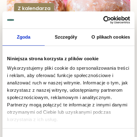
Z kalendarza
Desery
Zgoda
Szczegóły
O plikach cookies
Niniejsza strona korzysta z plików cookie
Wykorzystujemy pliki cookie do spersonalizowania treści
i reklam, aby oferować funkcje społecznościowe i
,
analizować ruch w naszej witrynie. Informacje o tym, jak
LUTY 17, 2022
korzystasz z naszej witryny, udostępniamy partnerom
Tradycyjny Tłusty Czwartek
społecznościowym, reklamowym i analitycznym.
Tłusty czwartek to niewątpliwie święto pączka. Jest to
Partnerzy mogą połączyć te informacje z innymi danymi
święto ruchome, obchodzone w ostatni czwartek
otrzymanymi od Ciebie lub uzyskanymi podczas
przed Środą Popielcową, jest ostatnim czwartkiem
przed Wielkim Postem i rozpoczyna ostatni tydzień
korzystania z ich usług.
karnawału. W 2022 roku wypada on
W ten dzień nikt
nie licz kalorii i objada się do woli pysznymi pączkami
i faworkami. Pączki to charakterystyczny przysmak
tego dnia. W niektórych miastach organizowane są
Wybór
nawet zawody w jedzeniu pączków na czas, czy na