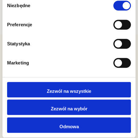
ilość.
Niezbędne
zgody
Preferencje
Statystyka
Premium Rosa Sp. z o.o.
Marketing
ul. Św. Andrzeja Boboli 20
05-504, Złotokłos
NIP: 5342376107
Zezwól na wszystkie
Biuro Obsługi Klienta
Zezwól na wybór
22 212 88 24
503 301 376
Odmowa
biuro@premiumrosa.eu