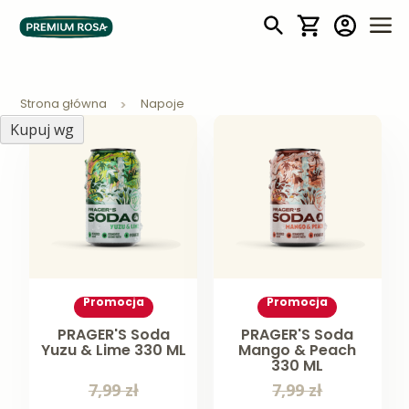
Mój koszyk
Napoje
Strona główna
Napoje
Kupuj wg
Promocja
Promocja
PRAGER'S Soda
PRAGER'S Soda
Yuzu & Lime 330 ML
Mango & Peach
330 ML
7,99 zł
7,99 zł