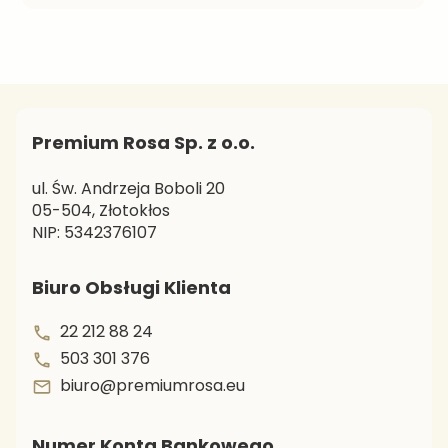
sokiem NFC. Proste w przygotowaniu, smaczne i
pożywne. Sprawdź oryginalne receptury i rozsmakuj
się w wyjątkowych koktajlach.
Premium Rosa Sp. z o.o.
ul. Św. Andrzeja Boboli 20
05-504, Złotokłos
NIP: 5342376107
Biuro Obsługi Klienta
22 212 88 24
503 301 376
biuro@premiumrosa.eu
Numer Konta Bankowego