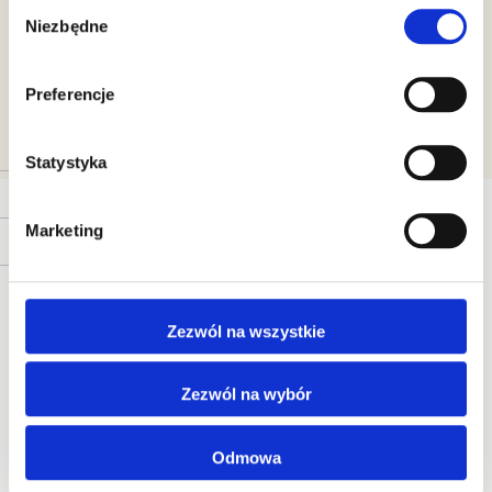
Wybór
Niezbędne
zgody
Preferencje
CATEGORY
Statystyka
CENA
Marketing
DZIAŁANIE
Zezwól na wszystkie
Zezwól na wybór
Nasz
blog
Odmowa