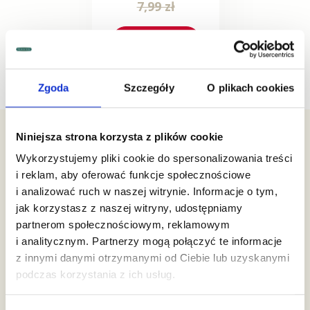
7,99 zł
6,70 ZŁ
Najniższa cena z 30 dni:
6,70 zł
Zgoda
Szczegóły
O plikach cookies
Niniejsza strona korzysta z plików cookie
Wykorzystujemy pliki cookie do spersonalizowania treści
i reklam, aby oferować funkcje społecznościowe
Bądź na bieżąco
i analizować ruch w naszej witrynie. Informacje o tym,
z promocjami
jak korzystasz z naszej witryny, udostępniamy
partnerom społecznościowym, reklamowym
Zapisz się do newslettera i
odbierz 10% rabatu
na
i analitycznym. Partnerzy mogą połączyć te informacje
pierwszy zakup w naszym sklepie!
z innymi danymi otrzymanymi od Ciebie lub uzyskanymi
podczas korzystania z ich usług.