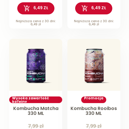
6,49 ZŁ
6,49 ZŁ
Najniższa cena z 30 dni:
Najniższa cena z 30 dni:
6,49 zł
6,49 zł
Wysoka zawartość
Promocja
kofeiny
Kombucha Matcha
Kombucha Rooibos
330 ML
330 ML
7,99 zł
7,99 zł