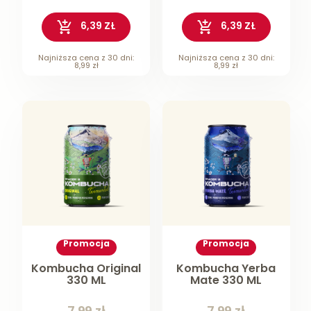
6,39 ZŁ
6,39 ZŁ
Najniższa cena z 30 dni:
Najniższa cena z 30 dni:
8,99 zł
8,99 zł
Promocja
Promocja
Kombucha Original
Kombucha Yerba
330 ML
Mate 330 ML
7,99 zł
7,99 zł