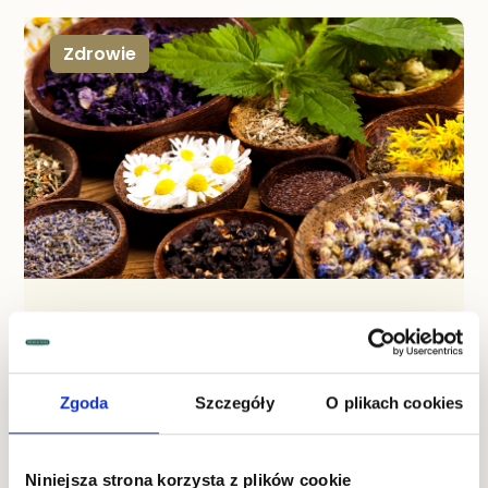
Zdrowie
STYCZEŃ 25, 2022
Jakie syropy warto mieć w swojej
domowej apteczce?
Zgoda
Szczegóły
O plikach cookies
Syropy z owoców i ziół mogą m. in. wspomagać
oczyszczanie organizmu, zwiększać odporność czy
regulować pracę układu pokarmowego. Oprócz tego,
są smacznym dodatkiem do herbaty i zimnych
Niniejsza strona korzysta z plików cookie
napojów. Nie wszystkie dostępne na rynku syropy są