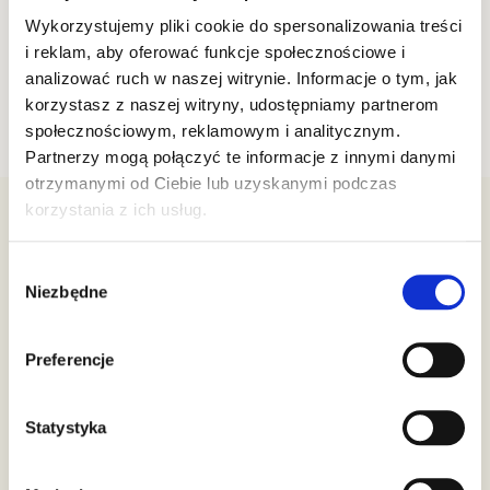
jednak wartościowym źródłem
składników odżywczych. Warto więc dowiedzieć się,
Wykorzystujemy pliki cookie do spersonalizowania treści
na co zwrócić uwagę podczas kompletowania
i reklam, aby oferować funkcje społecznościowe i
domowej apteczki ziołowej.
analizować ruch w naszej witrynie. Informacje o tym, jak
korzystasz z naszej witryny, udostępniamy partnerom
społecznościowym, reklamowym i analitycznym.
Partnerzy mogą połączyć te informacje z innymi danymi
otrzymanymi od Ciebie lub uzyskanymi podczas
korzystania z ich usług.
Premium Rosa Sp. z o.o.
Wybór
Niezbędne
ul. Św. Andrzeja Boboli 20
zgody
05-504, Złotokłos
NIP: 5342376107
Preferencje
Biuro Obsługi Klienta
Statystyka
22 212 88 24
503 301 376