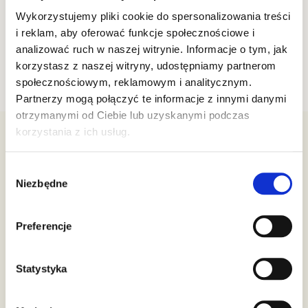
rezygnować z takiej formy relaksu w gronie rodziny i
znajomych. Warto jednak poszukać zdrowych
Wykorzystujemy pliki cookie do spersonalizowania treści
napojów, które będą doskonale komponować się z
i reklam, aby oferować funkcje społecznościowe i
daniami z grilla i dodawać ochłody.
analizować ruch w naszej witrynie. Informacje o tym, jak
korzystasz z naszej witryny, udostępniamy partnerom
społecznościowym, reklamowym i analitycznym.
Partnerzy mogą połączyć te informacje z innymi danymi
otrzymanymi od Ciebie lub uzyskanymi podczas
korzystania z ich usług.
Premium Rosa Sp. z o.o.
Wybór
Niezbędne
ul. Św. Andrzeja Boboli 20
zgody
05-504, Złotokłos
NIP: 5342376107
Preferencje
Biuro Obsługi Klienta
Statystyka
22 212 88 24
503 301 376