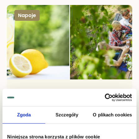
Napoje
KWIECIEŃ 30, 2022
Sezon grillowy i letnie napoje na
stołach
Zgoda
Szczegóły
O plikach cookies
Polacy kochają grillować - to nie ulega wątpliwości.
Niestety tłuste, smażone potrawy, często łączone z
gazowanymi napojami lub alkoholem, mogą
naprawdę mocno obciążać nasz układ pokarmowy.
Niniejsza strona korzysta z plików cookie
Nie oznacza to jednak oczywiście, że należy