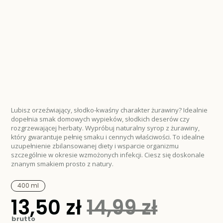
Lubisz orzeźwiający, słodko-kwaśny charakter żurawiny? Idealnie
dopełnia smak domowych wypieków, słodkich deserów czy
rozgrzewającej herbaty. Wypróbuj naturalny syrop z żurawiny,
który gwarantuje pełnię smaku i cennych właściwości. To idealne
uzupełnienie zbilansowanej diety i wsparcie organizmu
szczególnie w okresie wzmożonych infekcji. Ciesz się doskonale
znanym smakiem prosto z natury.
400 ml
13,50 zł
14,99 zł
Cena
promocyjna