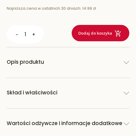
Najniższa cena w ostatnich 30 dniach:
14.99 zł
Skip
Skip
to
to
Dodaj do koszyka
the
the
end
beginning
of
of
the
the
images
images
Opis produktu
gallery
gallery
Skład i właściwości
Wartości odżywcze i informacje dodatkowe