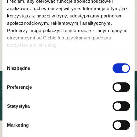
i reklam, aby oferować funkcje społecznościowe i
analizować ruch w naszej witrynie. Informacje o tym, jak
250 ml
korzystasz z naszej witryny, udostępniamy partnerom
społecznościowym, reklamowym i analitycznym.
Syrop Korzenny z Mandarynką i
S
Pigwowcem 250 ML
Partnerzy mogą połączyć te informacje z innymi danymi
otrzymanymi od Ciebie lub uzyskanymi podczas
korzystania z ich usług.
8.99 zł
Najniższa cena z 30 dni: 8.99 zł
Wybór
Niezbędne
zgody
Masz pytania dotyczące
naszych produktów? Sprawdź
Preferencje
FAQ!
Statystyka
Przejdź do FAQ
Marketing