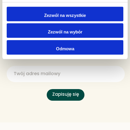
Zezwól na wszystkie
Bądź na bieżąco
z promocjami
Zezwól na wybór
Zapisz się do newslettera i
odbierz 10% rabatu
na
Odmowa
pierwszy zakup w naszym sklepie!